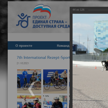
44
из
126
О проекте
Команда
Новост
7th International Rezept-Sport Wheelchair Half Ma
21.10.2021