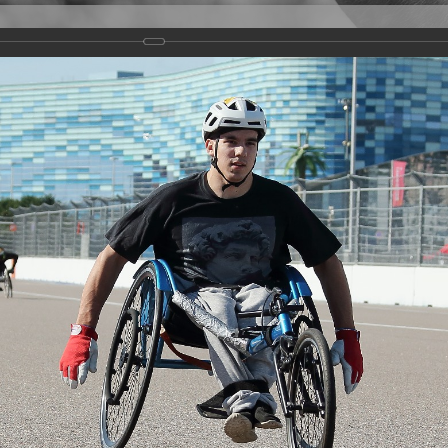
Версия для слабовидящих
Задать вопрос
и
Деятельность
Базы данных
rathon