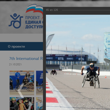
45
из
126
Версия для слабовид
О проекте
Команда
Новости
7th International Rezept-Sport Wheelchair Half Marath
21.10.2021