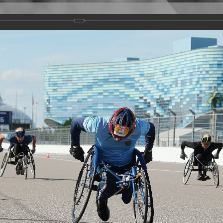
Версия для слабовидящих
Задать вопрос
и
Деятельность
Базы данных
rathon