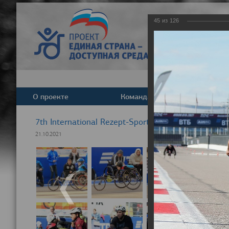
45
из
126
О проекте
Команда
Новост
7th International Rezept-Sport Wheelchair Half Ma
21.10.2021