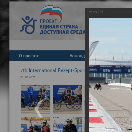
45
из
126
О проекте
Команда
Новост
7th International Rezept-Sport Wheelchair Half Ma
21.10.2021