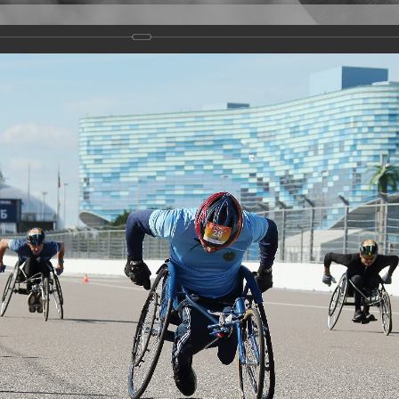
Версия для слабовидящих
Задать вопрос
и
Деятельность
Базы данных
rathon