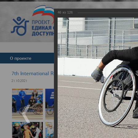
46
из
126
Версия для слабовид
О проекте
Команда
Новости
7th International Rezept-Sport Wheelchair Half Marath
21.10.2021