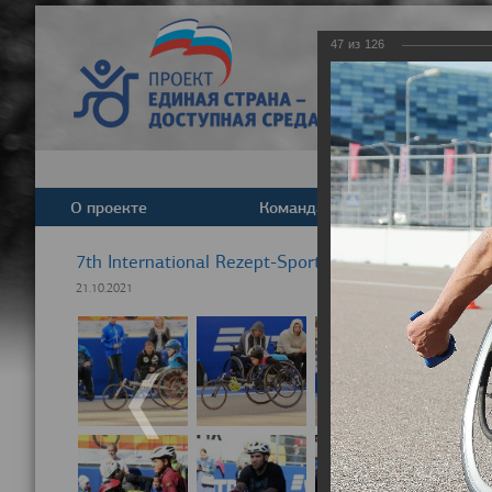
47
из
126
О проекте
Команда
Новост
7th International Rezept-Sport Wheelchair Half Ma
21.10.2021