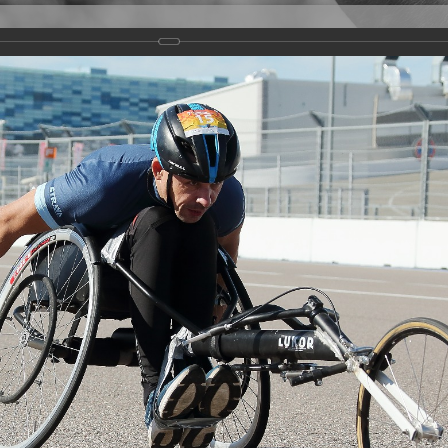
Версия для слабовидящих
Задать вопрос
и
Деятельность
Базы данных
rathon