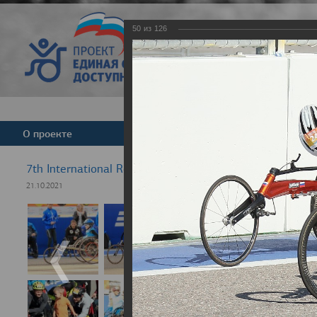
50
из
126
Версия для слабовид
О проекте
Команда
Новости
7th International Rezept-Sport Wheelchair Half Marath
21.10.2021