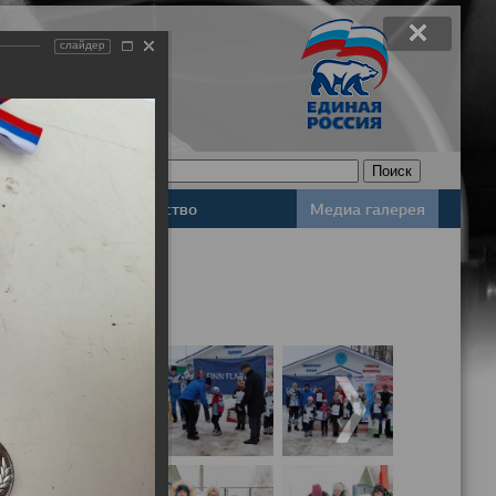
слайдер
Законодательство
Медиа галерея