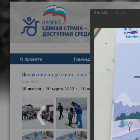
4
из
191
О проекте
Команда
Новост
Инклюзивная детская гонка "Лыжня здоровья" 20
20.03.2022
28 января – 20 марта 2022 г., 10 населенных пунктов России,