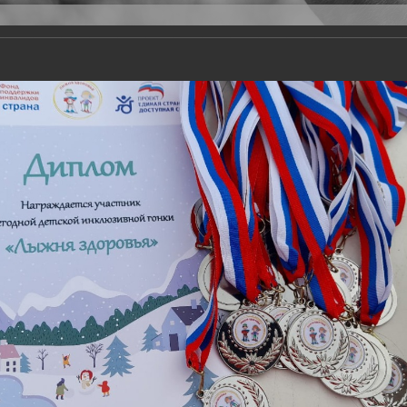
Версия для слабовидящих
Задать вопрос
и
Деятельность
Базы данных
22
 более 1700 детей-участников, в том числе - с инвалидностью.