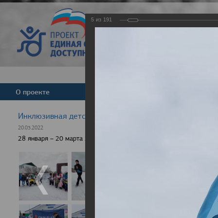
5
из
191
Версия для слабовид
О проекте
Команда
Новости
Инклюзивная детская гонка "Лыжня здоровья" 2022
20.03.2022
28 января – 20 марта 2022 г., 10 населенных пунктов России, боле