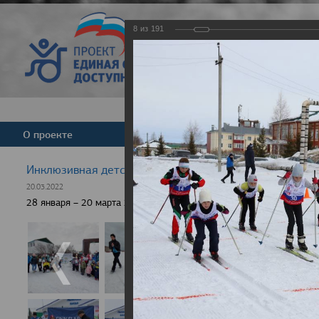
8
из
191
Версия для слабовид
О проекте
Команда
Новости
Инклюзивная детская гонка "Лыжня здоровья" 2022
20.03.2022
28 января – 20 марта 2022 г., 10 населенных пунктов России, боле