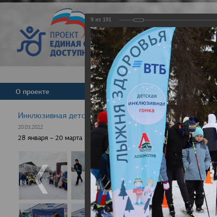
9
из
191
Версия для слабовид
О проекте
Команда
Новости
Инклюзивная детская гонка "Лыжня здоровья" 2022
20.03.2022
28 января – 20 марта 2022 г., 10 населенных пунктов России, боле