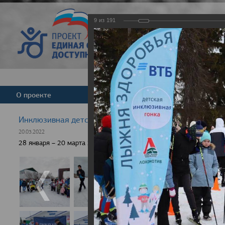
9
из
191
Версия для слабовид
О проекте
Команда
Новости
Инклюзивная детская гонка "Лыжня здоровья" 2022
20.03.2022
28 января – 20 марта 2022 г., 10 населенных пунктов России, боле