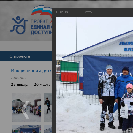
11
из
191
Версия для слабовид
О проекте
Команда
Новости
Инклюзивная детская гонка "Лыжня здоровья" 2022
20.03.2022
28 января – 20 марта 2022 г., 10 населенных пунктов России, боле