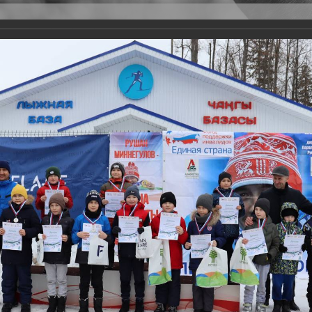
Версия для слабовидящих
Задать вопрос
и
Деятельность
Базы данных
22
 более 1700 детей-участников, в том числе - с инвалидностью.