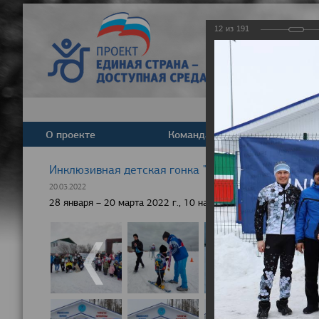
12
из
191
О проекте
Команда
Новост
Инклюзивная детская гонка "Лыжня здоровья" 20
20.03.2022
28 января – 20 марта 2022 г., 10 населенных пунктов России,