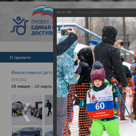
16
из
191
Версия для слабовид
О проекте
Команда
Новости
Инклюзивная детская гонка "Лыжня здоровья" 2022
20.03.2022
28 января – 20 марта 2022 г., 10 населенных пунктов России, боле