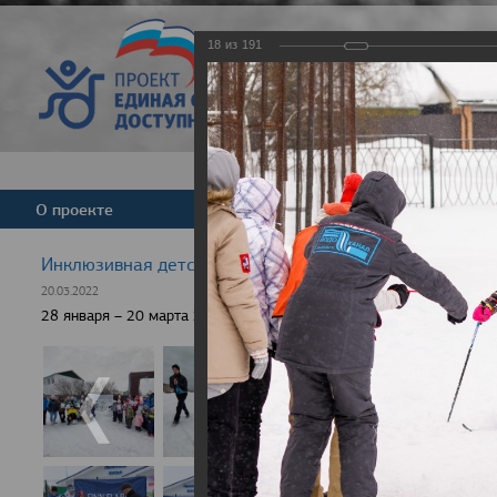
18
из
191
Версия для слабовид
О проекте
Команда
Новости
Инклюзивная детская гонка "Лыжня здоровья" 2022
20.03.2022
28 января – 20 марта 2022 г., 10 населенных пунктов России, боле