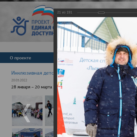
21
из
191
Версия для слабовид
О проекте
Команда
Новости
Инклюзивная детская гонка "Лыжня здоровья" 2022
20.03.2022
28 января – 20 марта 2022 г., 10 населенных пунктов России, боле