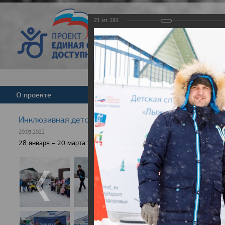
21
из
191
Версия для слабовид
О проекте
Команда
Новости
Инклюзивная детская гонка "Лыжня здоровья" 2022
20.03.2022
28 января – 20 марта 2022 г., 10 населенных пунктов России, боле