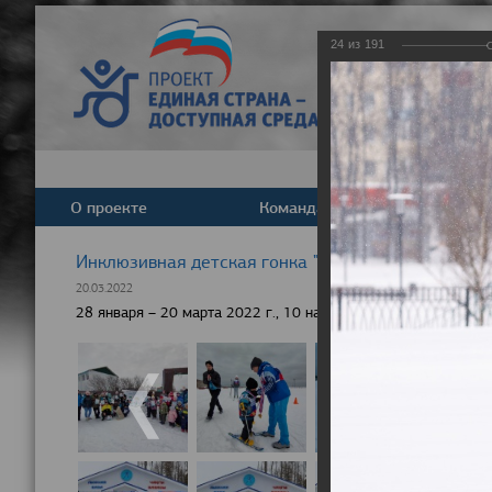
24
из
191
О проекте
Команда
Новост
Инклюзивная детская гонка "Лыжня здоровья" 20
20.03.2022
28 января – 20 марта 2022 г., 10 населенных пунктов России,