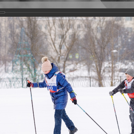
Версия для слабовидящих
Задать вопрос
и
Деятельность
Базы данных
22
 более 1700 детей-участников, в том числе - с инвалидностью.