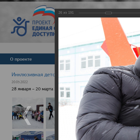
26
из
191
Версия для слабовид
О проекте
Команда
Новости
Инклюзивная детская гонка "Лыжня здоровья" 2022
20.03.2022
28 января – 20 марта 2022 г., 10 населенных пунктов России, боле