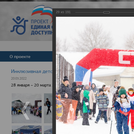
29
из
191
Версия для слабовид
О проекте
Команда
Новости
Инклюзивная детская гонка "Лыжня здоровья" 2022
20.03.2022
28 января – 20 марта 2022 г., 10 населенных пунктов России, боле