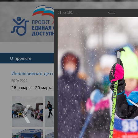
31
из
191
Версия для слабовид
О проекте
Команда
Новости
Инклюзивная детская гонка "Лыжня здоровья" 2022
20.03.2022
28 января – 20 марта 2022 г., 10 населенных пунктов России, боле