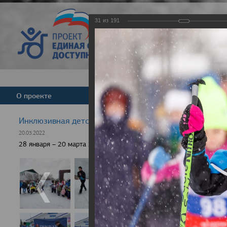
31
из
191
Версия для слабовид
О проекте
Команда
Новости
Инклюзивная детская гонка "Лыжня здоровья" 2022
20.03.2022
28 января – 20 марта 2022 г., 10 населенных пунктов России, боле