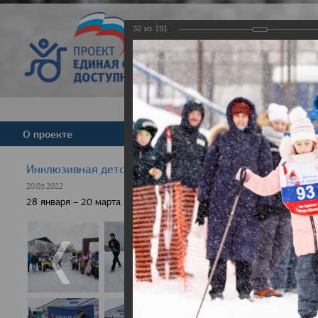
32
из
191
Версия для слабовид
О проекте
Команда
Новости
Инклюзивная детская гонка "Лыжня здоровья" 2022
20.03.2022
28 января – 20 марта 2022 г., 10 населенных пунктов России, боле