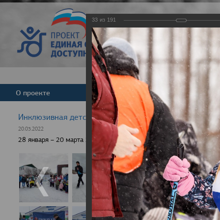
33
из
191
Версия для слабовид
О проекте
Команда
Новости
Инклюзивная детская гонка "Лыжня здоровья" 2022
20.03.2022
28 января – 20 марта 2022 г., 10 населенных пунктов России, боле