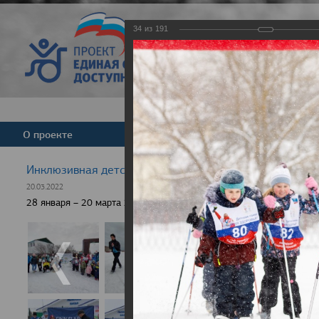
34
из
191
Версия для слабовид
О проекте
Команда
Новости
Инклюзивная детская гонка "Лыжня здоровья" 2022
20.03.2022
28 января – 20 марта 2022 г., 10 населенных пунктов России, боле