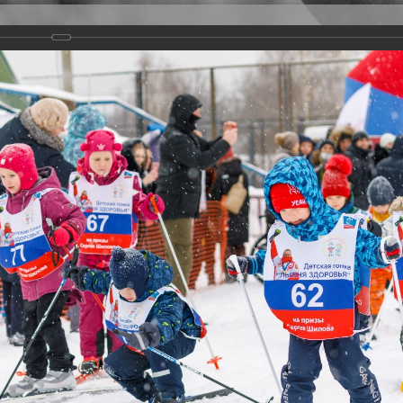
Версия для слабовидящих
Задать вопрос
и
Деятельность
Базы данных
22
 более 1700 детей-участников, в том числе - с инвалидностью.