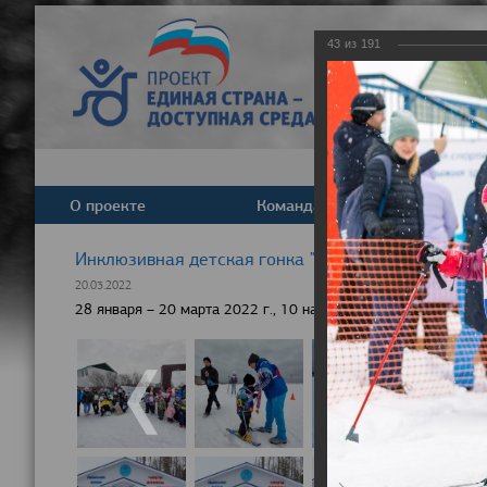
43
из
191
О проекте
Команда
Новост
Инклюзивная детская гонка "Лыжня здоровья" 20
20.03.2022
28 января – 20 марта 2022 г., 10 населенных пунктов России,