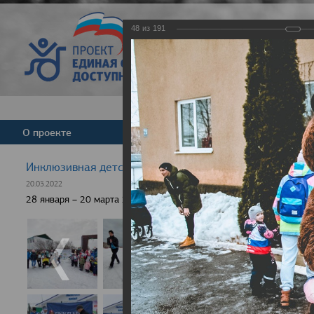
48
из
191
Версия для слабовид
О проекте
Команда
Новости
Инклюзивная детская гонка "Лыжня здоровья" 2022
20.03.2022
28 января – 20 марта 2022 г., 10 населенных пунктов России, боле