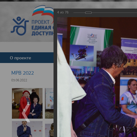
4
из
76
Версия для слабовид
О проекте
Команда
Новости
МРВ 2022
03.06.2022