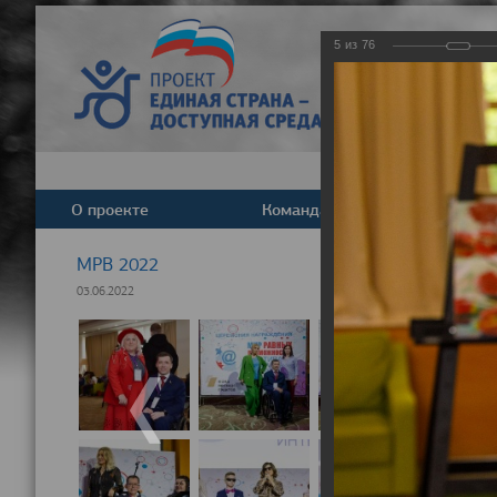
5
из
76
О проекте
Команда
Новост
МРВ 2022
03.06.2022