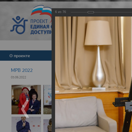
6
из
76
Версия для слабовид
О проекте
Команда
Новости
МРВ 2022
03.06.2022