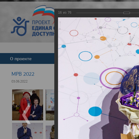
16
из
76
Версия для слабовид
О проекте
Команда
Новости
МРВ 2022
03.06.2022