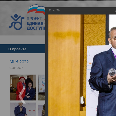
21
из
76
Версия для слабовид
О проекте
Команда
Новости
МРВ 2022
03.06.2022