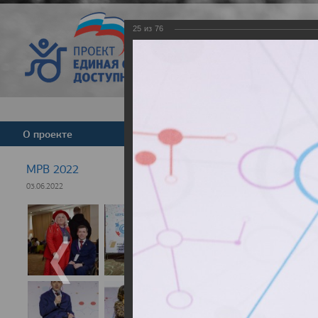
25
из
76
Версия для слабовид
О проекте
Команда
Новости
МРВ 2022
03.06.2022