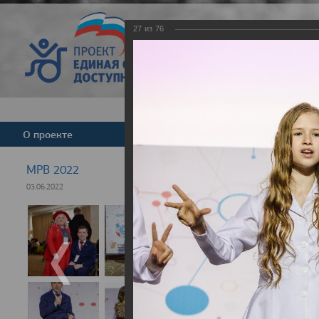
27
из
76
Версия для слабовид
О проекте
Команда
Новости
МРВ 2022
03.06.2022