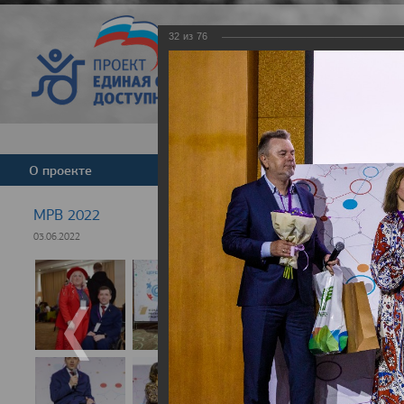
32
из
76
Версия для слабовид
О проекте
Команда
Новости
МРВ 2022
03.06.2022