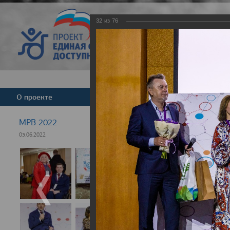
32
из
76
Версия для слабовид
О проекте
Команда
Новости
МРВ 2022
03.06.2022