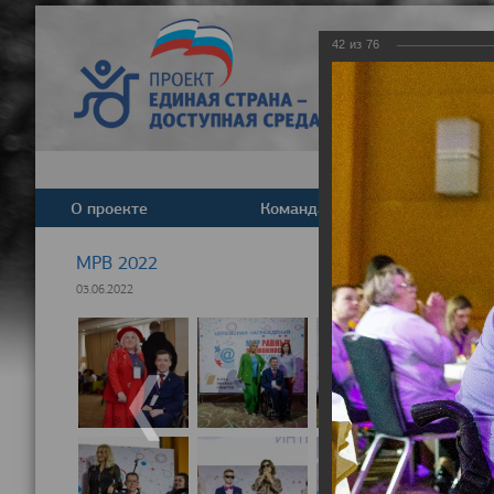
42
из
76
О проекте
Команда
Новост
МРВ 2022
03.06.2022