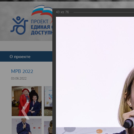
43
из
76
Версия для слабовид
О проекте
Команда
Новости
МРВ 2022
03.06.2022