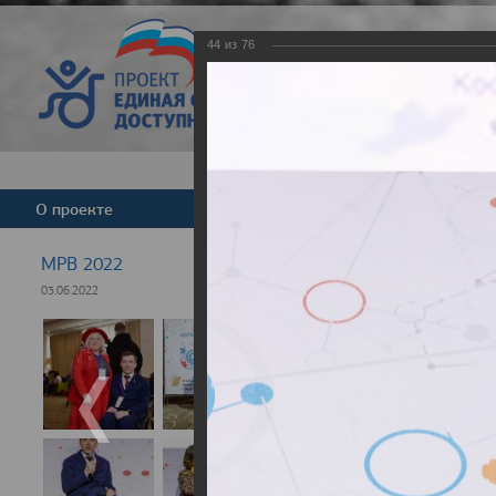
44
из
76
Версия для слабовид
О проекте
Команда
Новости
МРВ 2022
03.06.2022