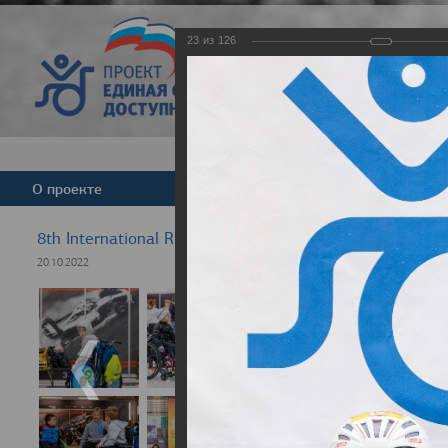
23
из
126
Версия для слабовид
О проекте
Команда
Новости
8th International Rezept-Sport Wheelchair Half Marath
20.10.2022