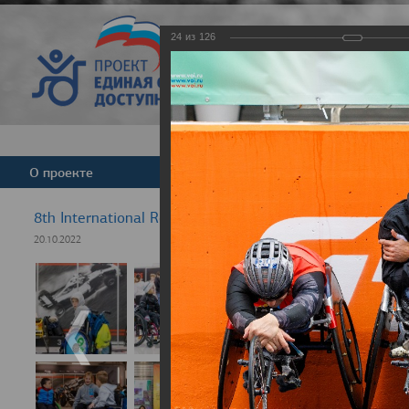
24
из
126
Версия для слабовид
О проекте
Команда
Новости
8th International Rezept-Sport Wheelchair Half Marath
20.10.2022