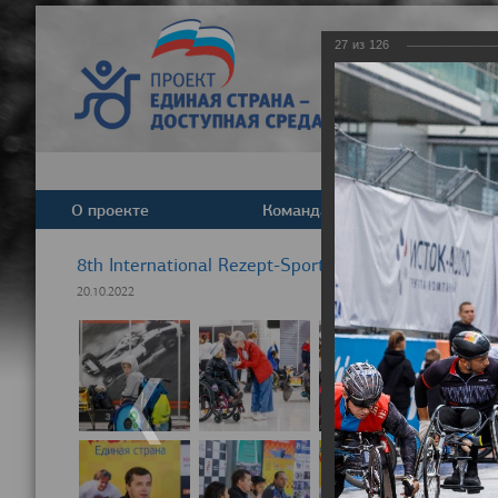
27
из
126
О проекте
Команда
Новост
8th International Rezept-Sport Wheelchair Half Ma
20.10.2022