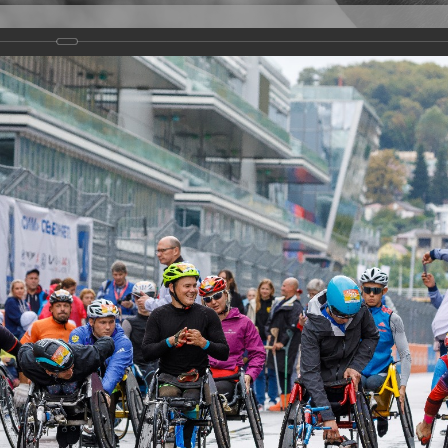
Версия для слабовидящих
Задать вопрос
и
Деятельность
Базы данных
rathon