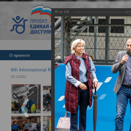
35
из
126
Версия для слабовид
О проекте
Команда
Новости
8th International Rezept-Sport Wheelchair Half Marath
20.10.2022