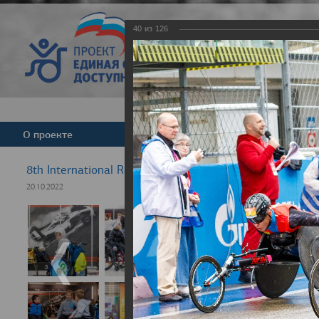
40
из
126
Версия для слабовид
О проекте
Команда
Новости
8th International Rezept-Sport Wheelchair Half Marath
20.10.2022