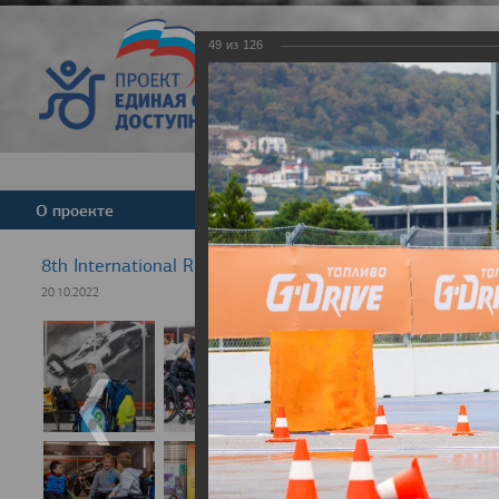
49
из
126
Версия для слабовид
О проекте
Команда
Новости
8th International Rezept-Sport Wheelchair Half Marath
20.10.2022