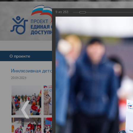
9
из
263
Версия для слабовид
О проекте
Команда
Новости
Инклюзивная детская гонка "Лыжня здоровья" 2023
20.03.2023