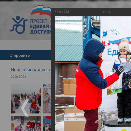
44
из
263
Версия для слабовид
О проекте
Команда
Новости
Инклюзивная детская гонка "Лыжня здоровья" 2023
20.03.2023