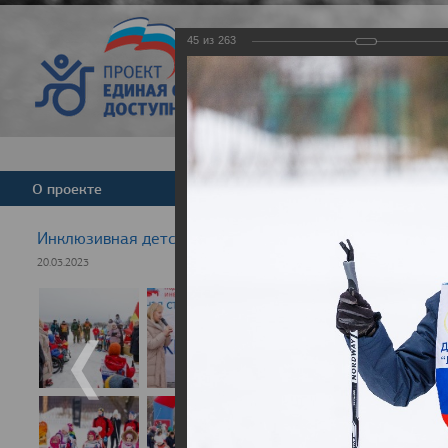
45
из
263
Версия для слабовид
О проекте
Команда
Новости
Инклюзивная детская гонка "Лыжня здоровья" 2023
20.03.2023