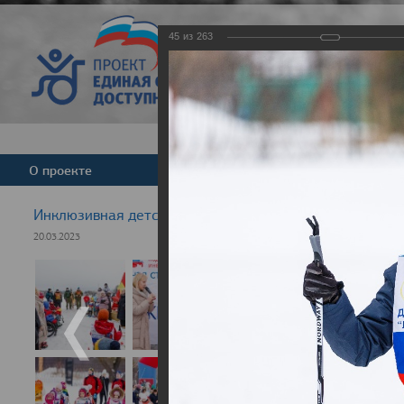
45
из
263
Версия для слабовид
О проекте
Команда
Новости
Инклюзивная детская гонка "Лыжня здоровья" 2023
20.03.2023